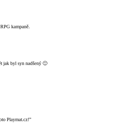
tvé RPG kampaně.
ět jak byl syn nadšený 🙂
oto Playmat.cz!”