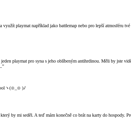
a a využít playmat například jako battlemap nebo pro lepší atmosféru 
 jeden playmat pro syna s jeho oblíbeným antihrdinou. Měli by jste vid
..”
t coolヽ(⊙_⊙ )ﾉ
, který by mi seděl. A teď mám konečně co brát na karty do hospody. Pr