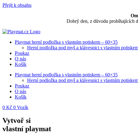
Přejít k obsahu
Ome
Dobrý den, z důvodu probíhajících 
Playmat herní podložka s vlastním potiskem – 60×35
Herní podložka pod myš a klávesnici s vlastním potisk
Poukaz
O nás
Košík
Playmat herní podložka s vlastním potiskem – 60×35
Herní podložka pod myš a klávesnici s vlastním potisk
Poukaz
O nás
Košík
0
Kč
0
Vozík
Vytvoř si
vlastní playmat