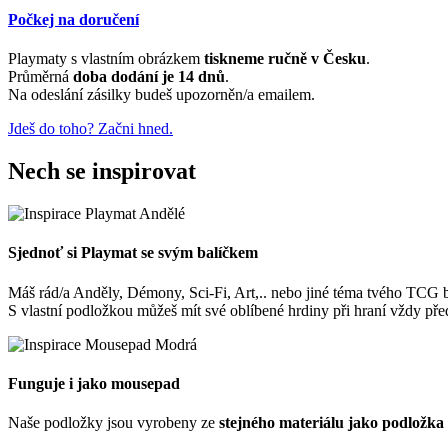
Počkej na doručení
Playmaty s vlastním obrázkem
tiskneme ručně v Česku
.
Průměrná
doba dodání je 14 dnů
.
Na odeslání zásilky budeš upozorněn/a emailem.
Jdeš do toho? Začni hned.
Nech se inspirovat
Sjednoť si Playmat se svým balíčkem
Máš rád/a Anděly, Démony, Sci-Fi, Art,.. nebo jiné téma tvého TCG 
S vlastní podložkou můžeš mít své oblíbené hrdiny při hraní vždy pře
Funguje i jako mousepad
Naše podložky jsou vyrobeny ze
stejného materiálu jako podložka