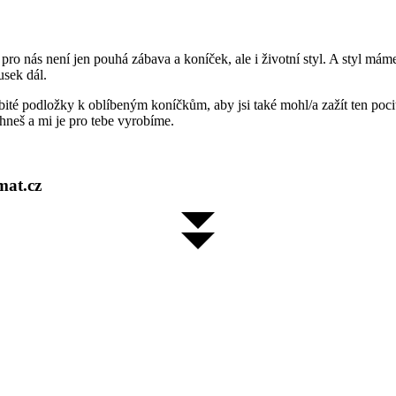
ro nás není jen pouhá zábava a koníček, ale i životní styl. A styl máme
usek dál.
sobité podložky k oblíbeným koníčkům, aby jsi také mohl/a zažít ten poc
rhneš a mi je pro tebe vyrobíme.
mat.cz