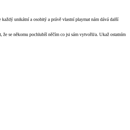
 každý unikátní a osobitý a právě vlastní playmat nám dává další
it, že se někomu pochlubíš něčím co jsi sám vytvořil/a. Ukaž ostatním