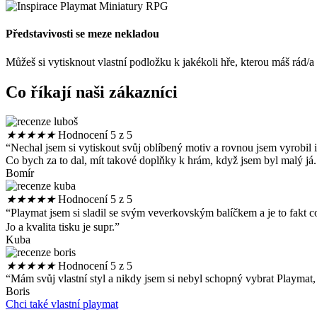
Představivosti se meze nekladou
Můžeš si vytisknout vlastní podložku k jakékoli hře, kterou máš rád/
Co říkají naši zákazníci
★
★
★
★
★
Hodnocení 5 z 5
“Nechal jsem si vytiskout svůj oblíbený motiv a rovnou jsem vyrobil i
Co bych za to dal, mít takové doplňky k hrám, když jsem byl malý já.
Bomír
★
★
★
★
★
Hodnocení 5 z 5
“Playmat jsem si sladil se svým veverkovským balíčkem a je to fak
Jo a kvalita tisku je supr.”
Kuba
★
★
★
★
★
Hodnocení 5 z 5
“Mám svůj vlastní styl a nikdy jsem si nebyl schopný vybrat Playmat
Boris
Chci také vlastní playmat