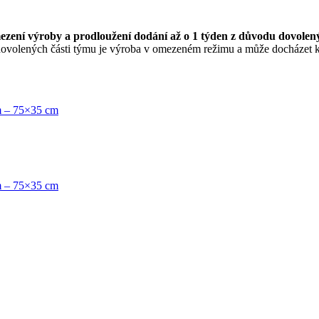
zení výroby a prodloužení dodání až o 1 týden z důvodu dovolen
dovolených části týmu je výroba v omezeném režimu a může docházet 
em – 75×35 cm
em – 75×35 cm