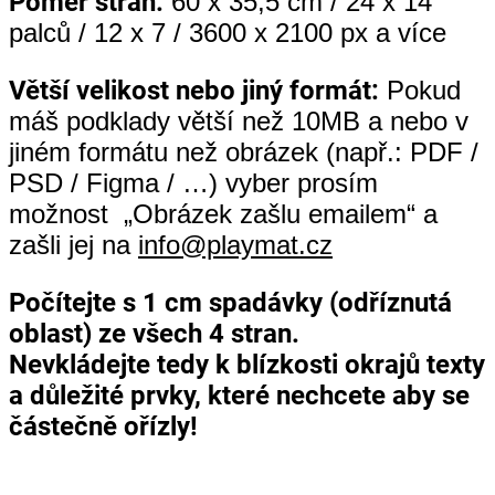
Poměr stran:
60 x 35,5 cm / 24 x 14
palců / 12 x 7 / 3600 x 2100 px a více
Větší velikost nebo jiný formát:
Pokud
máš podklady větší než 10MB a nebo v
jiném formátu než obrázek (např.: PDF /
PSD / Figma / …) vyber prosím
možnost „Obrázek zašlu emailem“ a
zašli jej na
info@playmat.cz
Počítejte s 1 cm spadávky (odříznutá
oblast) ze všech 4 stran.
Nevkládejte tedy k blízkosti okrajů texty
a důležité prvky, které nechcete aby se
částečně ořízly!