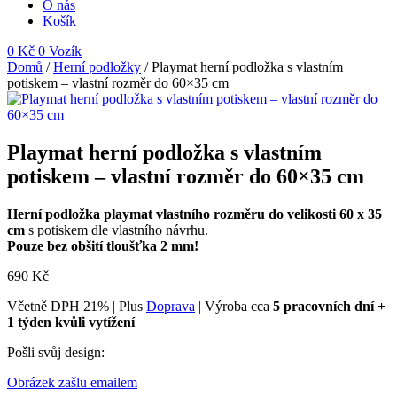
O nás
Košík
0
Kč
0
Vozík
Domů
/
Herní podložky
/ Playmat herní podložka s vlastním
potiskem – vlastní rozměr do 60×35 cm
Playmat herní podložka s vlastním
potiskem – vlastní rozměr do 60×35 cm
Herní podložka playmat vlastního rozměru do velikosti 60 x 35
cm
s potiskem dle vlastního návrhu.
Pouze bez obšití tloušťka 2 mm!
690
Kč
Včetně DPH 21% | Plus
Doprava
| Výroba cca
5 pracovních dní +
1 týden kvůli vytížení
Pošli svůj design:
Obrázek zašlu emailem