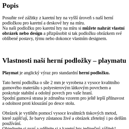
Popis
Posuňte své zážitky z karetní hry na vyšší úroveň s naší herní
podložkou pro karetní a deskové hry na míru.
Na naši podložku pro karetní hry na míru si
můžete nahrát vlastní
obrázek nebo design
a přizpůsobit si tak podložku obrázkem své
oblíbené postavy, týmu nebo dokonce vlastním designem.
Vlastnosti naší herní podložky – playmatu
Playmat
je anglický výraz pro standardní
herní podložku.
Tato herní podložka o síle 2 mm je vyrobena z vysoce kvalitního
gumového materiálu s polyesterovým látkovým povrchem a
poskytuje stabilní a odolný povrch pro vaše hraní.
Spodní gumová strana je zdrsněna vzorem pro ještě lepší přilnavost
a odolnost proti klouzání po desce stolu.
Obrázek je vytištěn pomocí vysoce kvalitních tiskových metod,
které zajišťují, že barvy zůstanou živé a obrázek zřetelný i po delším
používání.
Objednejte si nyní a udělejte si z karetní hry jedinečný zážitek!