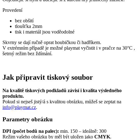
Provedení
bez obšití
tloušťka 2mm
tisk i materiál jsou voděodolné
Skvrny se dají ručně oprat houbičkou či hadříkem.
V extrémním případě je možné playmat vyčistit i v pračce na 30°C ,
šetrný režim bez ždímání.
Jak připravit tiskový soubor
Na kvalitě tiskových podkladů závisí i kvalita výsledného
produktu.
Pokud si nejseš jistý/á s kvalitou obrázku, můžeš se zeptat na
info@playmat.cz
.
Parametry obrázku
DPI (počet bodů na palec):
min. 150 – ideálně: 300
Režim vašeho obrázku by měl být uložen jako
CMYK
.