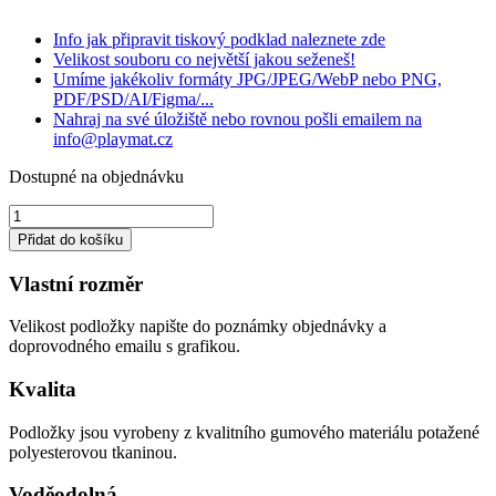
Info jak připravit tiskový podklad naleznete zde
Velikost souboru co největší jakou seženeš!
Umíme jakékoliv formáty JPG/JPEG/WebP nebo PNG,
PDF/PSD/AI/Figma/...
Nahraj na své úložiště nebo rovnou pošli emailem na
info@playmat.cz
Dostupné na objednávku
Playmat
herní
Přidat do košíku
podložka
s
Vlastní rozměr
vlastním
potiskem
Velikost podložky napište do poznámky objednávky a
-
doprovodného emailu s grafikou.
vlastní
rozměr
Kvalita
do
60x35
Podložky jsou vyrobeny z kvalitního gumového materiálu potažené
cm
polyesterovou tkaninou.
množství
Voděodolná