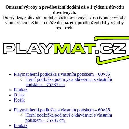
Přejít
Omezení výroby a prodloužení dodání až o 1 týden z důvodu
k
dovolených.
obsahu
Dobrý den, z důvodu probíhajících dovolených části týmu je výroba
v omezeném režimu a může docházet k prodloužení doby výroby
podložek.
Playmat herní podložka s vlastním potiskem – 60×35
Herní podložka pod myš a klávesnici s vlastním
potiskem – 75×35 cm
Poukaz
O nás
Košík
Playmat herní podložka s vlastním potiskem – 60×35
Herní podložka pod myš a klávesnici s vlastním
potiskem – 75×35 cm
Poukaz