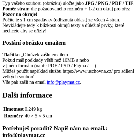
Typ vašeho souboru (obrázku) uložte jako
JPG / PNG / PDF / TIF
.
Poměr stran:
dle požadovaného rozměru + 1-2 cm okraj pro ořez
Pozor na okraje!
Počítejte s 1 cm spadávky (odříznutá oblast) ze všech 4 stran.
Nevkládejte tedy k blízkosti okrajů texty a důležité prvky, které
nechcete aby se ořízly!
Poslání obrázku emailem
Tlačítko
„Obrázek zašlu emailem
Pokud máš podklady větší než 10MB a nebo
v jiném formátu (např.: PDF / PSD / Figma / …)
Můžeš použít například službu https://www.uschovna.cz/ pro sdílení
velkých souborů.
Vše pak zašli na email
info@playmat.cz
.
Další informace
Hmotnost
0,249 kg
Rozměry
40 × 5 × 5 cm
Potřebuješ poradit? Napiš nám na email.:
info@playmat.cz